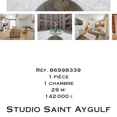
Vente Appartement
Fréjus
Réf. 86998339
1 pièce
1 chambre
29 m²
142 000 €
Studio Saint Aygulf