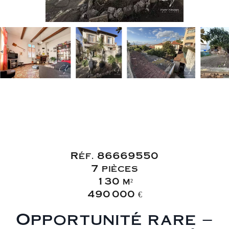
Vente Maison
Saint-Raphaël Plateau
Notre-Dame
Réf. 86669550
7 pièces
130 m²
490 000 €
Opportunité rare –