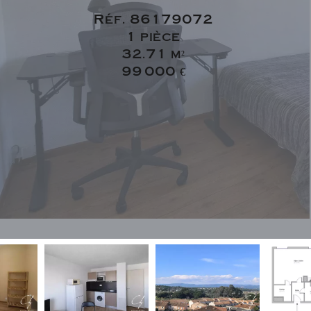
Réf. 86179072
1 pièce
32.71 m²
99 000 €