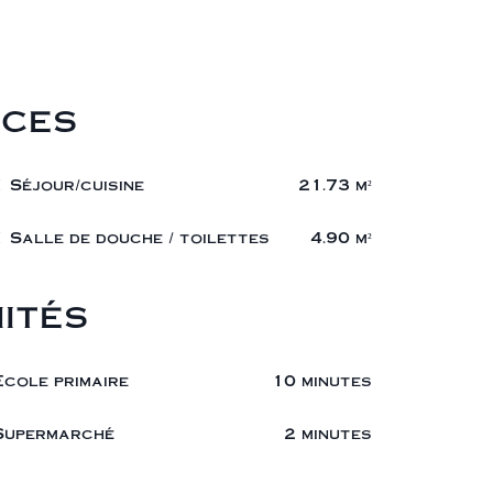
ces
1 Séjour/cuisine
21.73 m²
1 Salle de douche / toilettes
4.90 m²
ités
École primaire
10 minutes
Supermarché
2 minutes