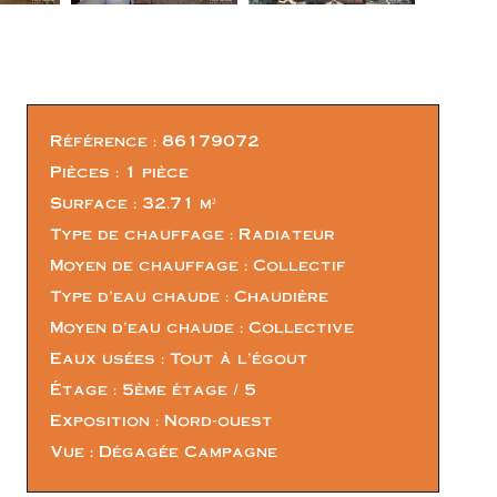
Référence
86179072
Pièces
1 pièce
Surface
32.71 m²
Type de chauffage
Radiateur
Moyen de chauffage
Collectif
Type d'eau chaude
Chaudière
Moyen d'eau chaude
Collective
Eaux usées
Tout à l'égout
Étage
5ème étage / 5
Exposition
Nord-ouest
Vue
Dégagée Campagne