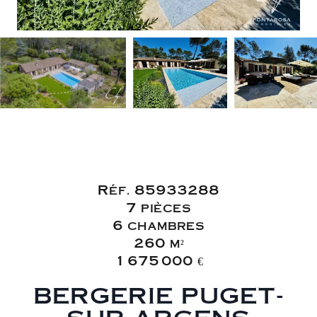
Vente Villa
Puget-sur-Argens
Réf. 85933288
7 pièces
6 chambres
260 m²
1 675 000 €
BERGERIE PUGET-