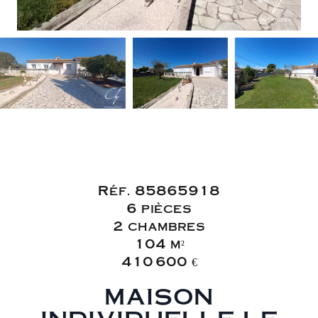
Vente Maison
Le Muy
Réf. 85865918
6 pièces
2 chambres
104 m²
410 600 €
MAISON