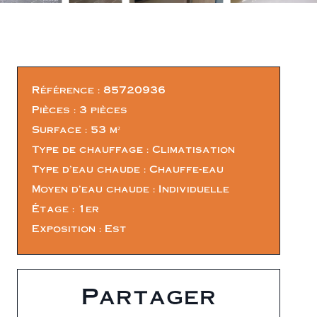
Référence
85720936
Pièces
3 pièces
Surface
53 m²
Type de chauffage
Climatisation
Type d'eau chaude
Chauffe-eau
Moyen d'eau chaude
Individuelle
Étage
1er
Exposition
Est
Partager