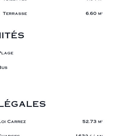
1 Terrasse
6.60 m²
ités
Plage
Bus
légales
Loi Carrez
52.73 m²
Charges
1632 € / an