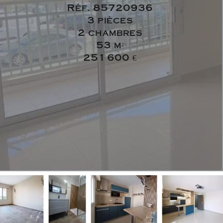
Réf. 85720936
3 pièces
2 chambres
53 m²
251 600 €