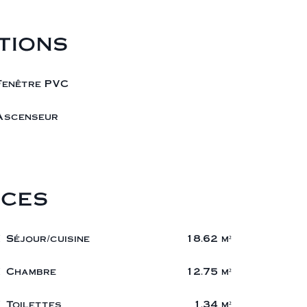
tions
Fenêtre PVC
Ascenseur
ces
1 Séjour/cuisine
18.62 m²
1 Chambre
12.75 m²
1 Toilettes
1.34 m²