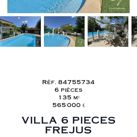
Vente Villa
Fréjus
Réf. 84755734
6 pièces
135 m²
565 000 €
VILLA 6 PIECES
FREJUS