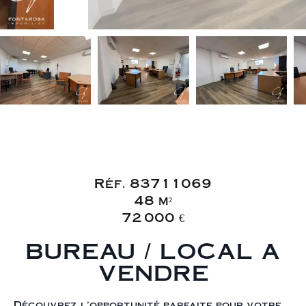
Vente Bureau
Fréjus Fréjus Plage
Réf. 83711069
48 m²
72 000 €
BUREAU / LOCAL A
VENDRE
Découvrez l'opportunité parfaite pour votre